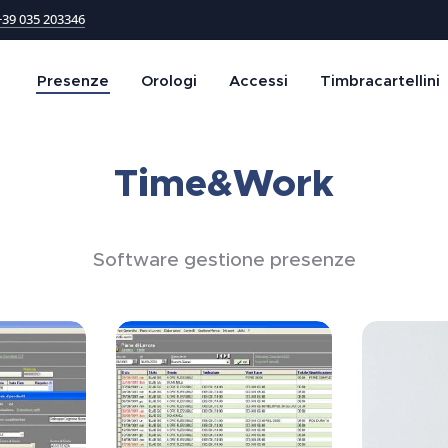
+39 035 203346
Presenze
Orologi
Accessi
Timbracartellini
Time&Work
Software gestione presenze