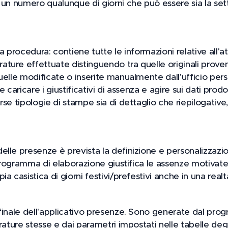
 un numero qualunque di giorni che può essere sia la set
lla procedura: contiene tutte le informazioni relative all'a
ure effettuate distinguendo tra quelle originali provenie
uelle modificate o inserite manualmente dall'ufficio pe
 caricare i giustificativi di assenza e agire sui dati prodo
rse tipologie di stampe sia di dettaglio che riepilogative
lle presenze è prevista la definizione e personalizzazio
 programma di elaborazione giustifica le assenze motivate 
a casistica di giorni festivi/prefestivi anche in una realt
 finale dell'applicativo presenze. Sono generate dal pro
ature stesse e dai parametri impostati nelle tabelle degli 