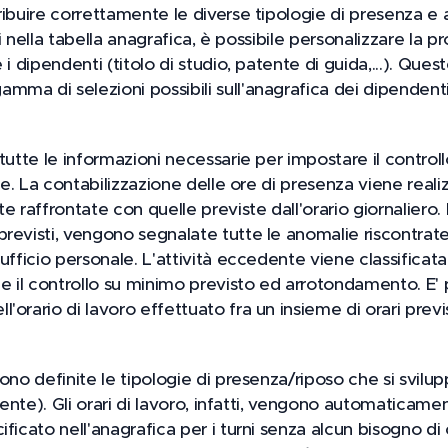
ibuire correttamente le diverse tipologie di presenza e as
sti nella tabella anagrafica, è possibile personalizzare la
i dipendenti (titolo di studio, patente di guida,...). Ques
ma di selezioni possibili sull'anagrafica dei dipendenti
tutte le informazioni necessarie per impostare il controll
ale. La contabilizzazione delle ore di presenza viene reali
 raffrontate con quelle previste dall'orario giornaliero
previsti, vengono segnalate tutte le anomalie riscontra
ufficio personale. L'attività eccedente viene classificata
e il controllo su minimo previsto ed arrotondamento. E' p
orario di lavoro effettuato fra un insieme di orari previs
gono definite le tipologie di presenza/riposo che si svil
tente). Gli orari di lavoro, infatti, vengono automaticamen
ficato nell'anagrafica per i turni senza alcun bisogno di