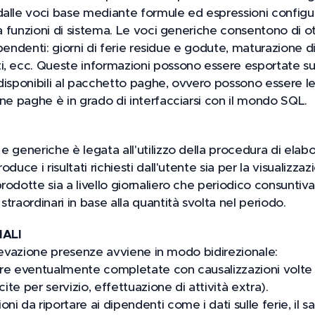
alle voci base mediante formule ed espressioni configura
 da funzioni di sistema. Le voci generiche consentono di 
dipendenti: giorni di ferie residue e godute, maturazione di 
, ecc. Queste informazioni possono essere esportate su 
disponibili al pacchetto paghe, ovvero possono essere le
one paghe è in grado di interfacciarsi con il mondo SQL.
 generiche è legata all'utilizzo della procedura di elabo
duce i risultati richiesti dall'utente sia per la visualizza
rodotte sia a livello giornaliero che periodico consunti
traordinari in base alla quantità svolta nel periodo.
ALI
 rilevazione presenze avviene in modo bidirezionale:
re eventualmente completate con causalizzazioni volte a
cite per servizio, effettuazione di attività extra).
i da riportare ai dipendenti come i dati sulle ferie, il sa