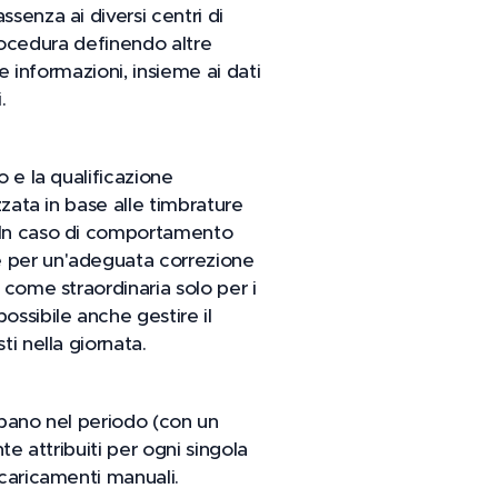
senza ai diversi centri di
 procedura definendo altre
te informazioni, insieme ai dati
.
o e la qualificazione
zzata in base alle timbrature
. In caso di comportamento
te per un'adeguata correzione
 come straordinaria solo per i
ossibile anche gestire il
ti nella giornata.
uppano nel periodo (con un
te attribuiti per ogni singola
 caricamenti manuali.