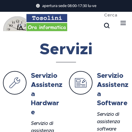
apertura sede 08:00-17:30 lu-ve
Cerca
Servizi
Servizio
Servizio
Assistenz
Assistenz
a
a
Hardwar
Software
e
Servizio di
assistenza
Servizio di
software
assistenza