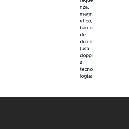
reque
nza,
magn
etico,
barco
de,
duale
(usa
doppi
a
tecno
logia).