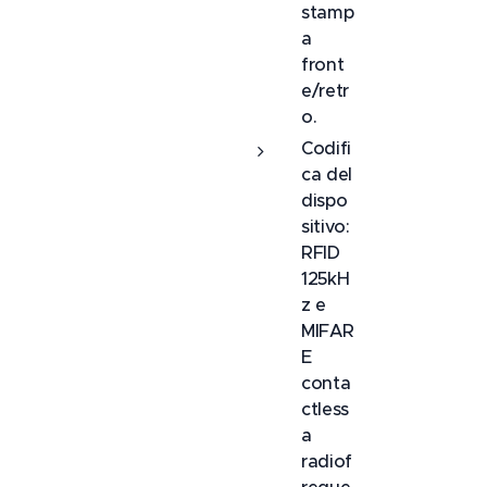
stamp
a
front
e/retr
o.
Codifi
ca del
dispo
sitivo:
RFID
125kH
z e
MIFAR
E
conta
ctless
a
radiof