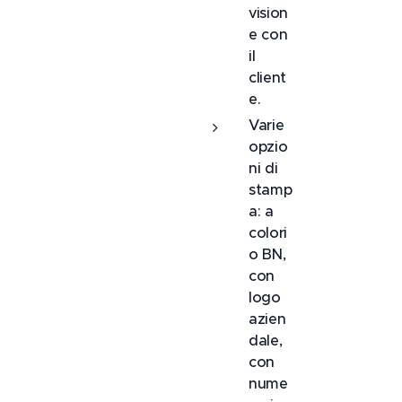
vision
e con
il
client
e.
Varie
opzio
ni di
stamp
a: a
colori
o BN,
con
logo
azien
dale,
con
nume