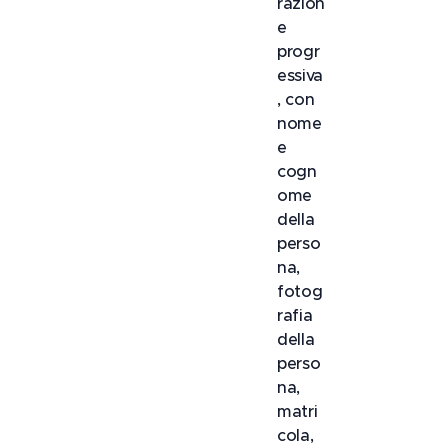
razion
e
progr
essiva
, con
nome
e
cogn
ome
della
perso
na,
fotog
rafia
della
perso
na,
matri
cola,