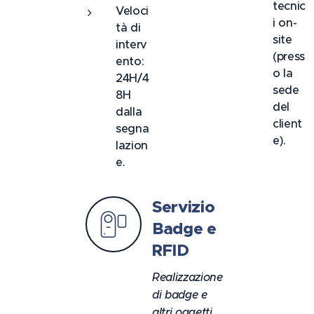
tecnic
Veloci
i on-
tà di
site
interv
(press
ento:
o la
24H/4
sede
8H
del
dalla
client
segna
e).
lazion
e.
Servizio
Badge e
RFID
Realizzazione
di badge e
altri oggetti