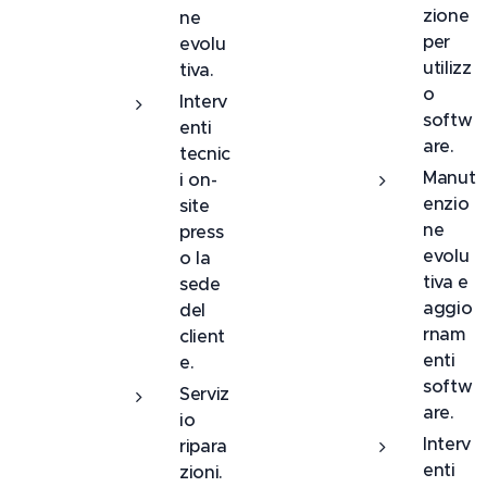
zione
ne
per
evolu
utilizz
tiva.
o
Interv
softw
enti
are.
tecnic
Manut
i on-
enzio
site
ne
press
evolu
o la
tiva e
sede
aggio
del
rnam
client
enti
e.
softw
Serviz
are.
io
Interv
ripara
enti
zioni.