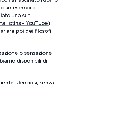
dato un esempio
ciato una sua
maillotins - YouTube
),
rlare poi dei filosofi
reazione o sensazione
iamo disponibili di
mente silenziosi, senza