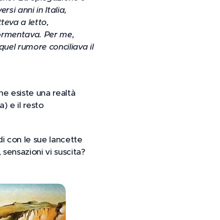
si anni in Italia,
teva a letto,
dormentava. Per me,
uel rumore conciliava il
he esiste una realtà
) e il resto
di con le sue lancette
 sensazioni vi suscita?