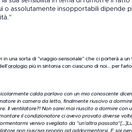
a sua sensibilità in tema di rumori e il fatto
ui o assolutamente insopportabili dipende più
tà."
in una sorta di "viaggio-sensoriale" che ci porterà a un 
ell'
orologio
più in sintonia con ciascuno di noi… per farl
ticolarmente calda parlavo con un mio conoscente dice
atore in camera da letto, finalmente riuscivo a dormire 
ore. Il ventilatore?! Non sarei mai riuscito a dormire con 
i montare il condizionatore ci avevo provato diverse vol
rmentarmi venivo svegliato da "un'altra passata"[…]Lui
ntilatore non riusciva proprio ad addormentarsi. E sai pe