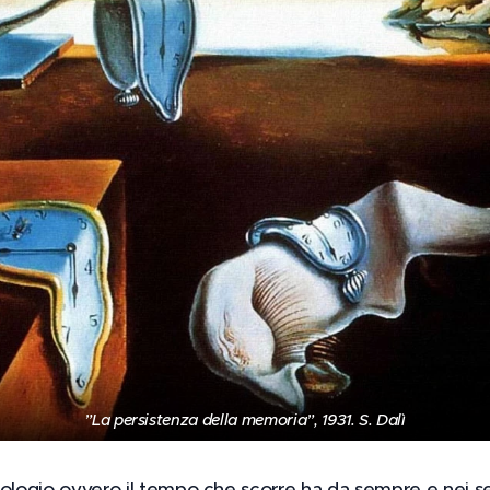
”La persistenza della memoria”, 1931. S. Dalì
rologio ovvero il tempo che scorre ha da sempre e nei se