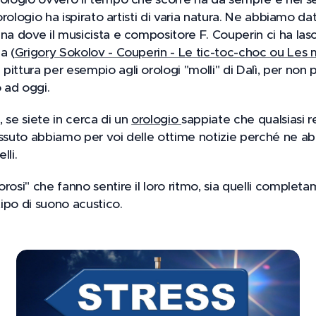
l'orologio ha ispirato artisti di varia natura. Ne abbiamo 
na dove il musicista e compositore F. Couperin ci ha las
a (
Grigory Sokolov - Couperin - Le tic-toc-choc ou Les 
ittura per esempio agli orologi "molli" di Dalì, per non pa
 ad oggi.
 se siete in cerca di un
orologio
sappiate che qualsiasi 
issuto abbiamo per voi delle ottime notizie perché ne abb
lli.
rosi" che fanno sentire il loro ritmo, sia quelli completa
tipo di suono acustico.