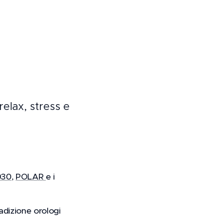
relax, stress e
030
,
POLAR
e i
adizione orologi