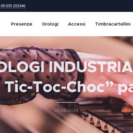
+39 035 203346
Presenze
Orologi
Accessi
Timbracartellini
LOGI INDUSTRIA
 Tic-Toc-Choc” pa
01.08.2024