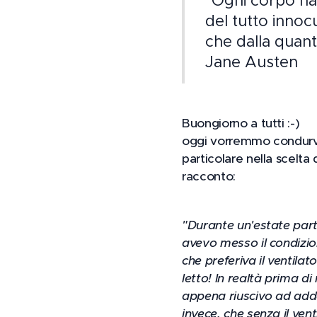
"Ogni corpo ha l
del tutto innoc
che dalla quanti
Jane Austen
Buongiorno a tutti :-)
oggi vorremmo condurvi 
particolare nella scelta d
racconto:
"Durante un'estate par
avevo messo il condizion
che preferiva il ventilat
letto! In realtà prima d
appena riuscivo ad addo
invece, che senza il ve