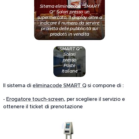
Sitema eliminacode “SMART
Q” Solari presso un
supermercato, il display oltre a
indicare il numero da servire
proietta delle pubblicità sui
Sitema
prodotti in vendita
eliminacode
completo
“SMART Q”
Solari
presso
Poste
Italiane
Il sistema di
eliminacode SMART Q
si compone di :
-
Erogatore touch-screen
, per scegliere il servizio e
ottenere il ticket di prenotazione